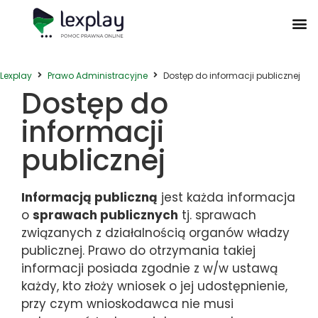
Postępowanie Egzekucyjne
Postępowanie Sądowe
Prawo Administracyjne
Prawo Działalności Gospodarczej
Prawo Nieruchomości
Prawo Nowoczesnych Technologii
Zwyczaje Biznesowe na Świecie
Lexplay
Prawo Administracyjne
Dostęp do informacji publicznej
Dostęp do
informacji
publicznej
Informacją publiczną
jest każda informacja
o
sprawach publicznych
tj. sprawach
związanych z działalnością organów władzy
publicznej. Prawo do otrzymania takiej
informacji posiada zgodnie z w/w ustawą
każdy, kto złoży wniosek o jej udostępnienie,
przy czym wnioskodawca nie musi