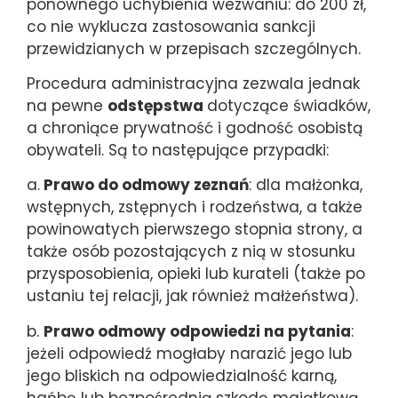
ponownego uchybienia wezwaniu: do 200 zł,
co nie wyklucza zastosowania sankcji
przewidzianych w przepisach szczególnych.
Procedura administracyjna zezwala jednak
na pewne
odstępstwa
dotyczące świadków,
a chroniące prywatność i godność osobistą
obywateli. Są to następujące przypadki:
a.
Prawo do odmowy zeznań
: dla małżonka,
wstępnych, zstępnych i rodzeństwa, a także
powinowatych pierwszego stopnia strony, a
także osób pozostających z nią w stosunku
przysposobienia, opieki lub kurateli (także po
ustaniu tej relacji, jak również małżeństwa).
b.
Prawo odmowy odpowiedzi na pytania
:
jeżeli odpowiedź mogłaby narazić jego lub
jego bliskich na odpowiedzialność karną,
hańbę lub bezpośrednią szkodę majątkową