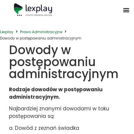
Postępowanie Egzekucyjne
Postępowanie Sądowe
Prawo Administracyjne
Prawo Działalności Gospodarczej
Prawo Nieruchomości
Prawo Nowoczesnych Technologii
Zwyczaje Biznesowe na Świecie
Lexplay
Prawo Administracyjne
Dowody w postępowaniu administracyjnym
Dowody w
postępowaniu
administracyjnym
Rodzaje dowodów w postępowaniu
administracyjnym.
Najbardziej znanymi dowodami w toku
postępowania są:
a. Dowód z zeznań świadka