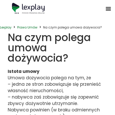
Postępowanie Egzekucyjne
Postępowanie Sądowe
Prawo Administracyjne
Prawo Działalności Gospodarczej
Prawo Nieruchomości
Prawo Nowoczesnych Technologii
Zwyczaje Biznesowe na Świecie
Lexplay
Prawo Umów
Na czym polega umowa dożywocia?
Na czym polega
umowa
dożywocia?
Istota umowy
Umowa dożywocia polega na tym, że
– jedna ze stron zobowiązuje się przenieść
własność nieruchomości,
– nabywca zaś zobowiązuje się zapewnić
zbywcy dożywotnie utrzymanie.
Nabywca powinien (w braku odmiennych