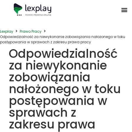
Postępowanie Egzekucyjne
Postępowanie Sądowe
Prawo Administracyjne
Prawo Działalności Gospodarczej
Prawo Nieruchomości
Prawo Nowoczesnych Technologii
Zwyczaje Biznesowe na Świecie
Lexplay
Prawo Pracy
Odpowiedzialność za niewykonanie zobowiązania nałożonego w toku
postępowania w sprawach z zakresu prawa pracy
Odpowiedzialność
za niewykonanie
zobowiązania
nałożonego w toku
postępowania w
sprawach z
zakresu prawa