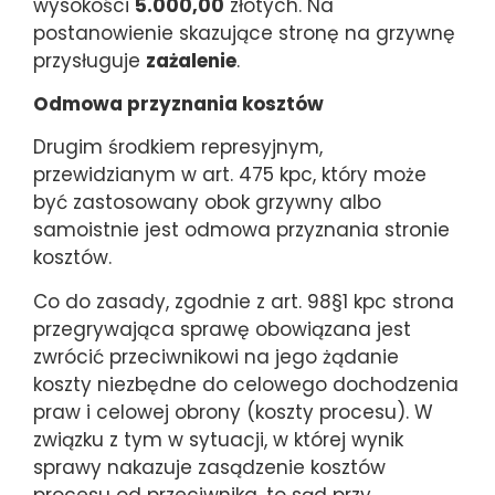
wysokości
5.000,00
złotych. Na
postanowienie skazujące stronę na grzywnę
przysługuje
zażalenie
.
Odmowa przyznania kosztów
Drugim środkiem represyjnym,
przewidzianym w art. 475 kpc, który może
być zastosowany obok grzywny albo
samoistnie jest odmowa przyznania stronie
kosztów.
Co do zasady, zgodnie z art. 98§1 kpc strona
przegrywająca sprawę obowiązana jest
zwrócić przeciwnikowi na jego żądanie
koszty niezbędne do celowego dochodzenia
praw i celowej obrony (koszty procesu). W
związku z tym w sytuacji, w której wynik
sprawy nakazuje zasądzenie kosztów
procesu od przeciwnika, to sąd przy