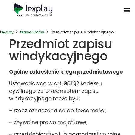
Postępowanie Egzekucyjne
Postępowanie Sądowe
Prawo Administracyjne
Prawo Działalności Gospodarczej
Prawo Nieruchomości
Prawo Nowoczesnych Technologii
Zwyczaje Biznesowe na Świecie
Lexplay
Prawo Umów
Przedmiot zapisu windykacyjnego
Przedmiot zapisu
windykacyjnego
Ogólne zakreślenie kręgu przedmiotowego
1
Ustawodawca w art. 981
§2 kodeksu
cywilnego, że przedmiotem zapisu
windykacyjnego może być:
– rzecz oznaczona co do tożsamości,
– zbywalne prawo majątkowe,
– przedsiębiorstwo lub gospodarstwo rolne,