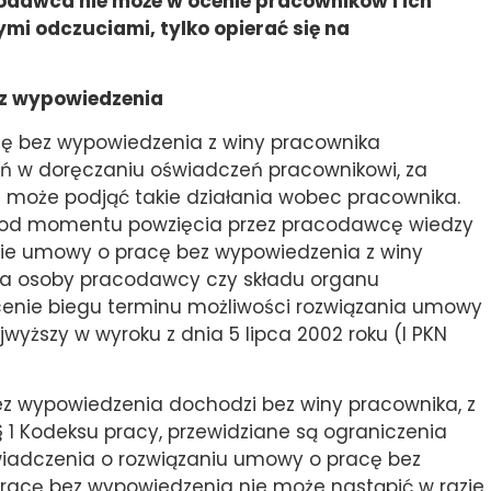
odawca nie może w ocenie pracowników i ich
mi odczuciami, tylko opierać się na
z wypowiedzenia
ę bez wypowiedzenia z winy pracownika
ń w doręczaniu oświadczeń pracownikowi, za
może podjąć takie działania wobec pracownika.
ca od momentu powzięcia przez pracodawcę wiedzy
anie umowy o pracę bez wypowiedzenia z winy
ana osoby pracodawcy czy składu organu
cenie biegu terminu możliwości rozwiązania umowy
jwyższy w wyroku z dnia 5 lipca 2002 roku (I PKN
ez wypowiedzenia dochodzi bez winy pracownika, z
1 Kodeksu pracy, przewidziane są ograniczenia
wiadczenia o rozwiązaniu umowy o pracę bez
racę bez wypowiedzenia nie może nastąpić w razie