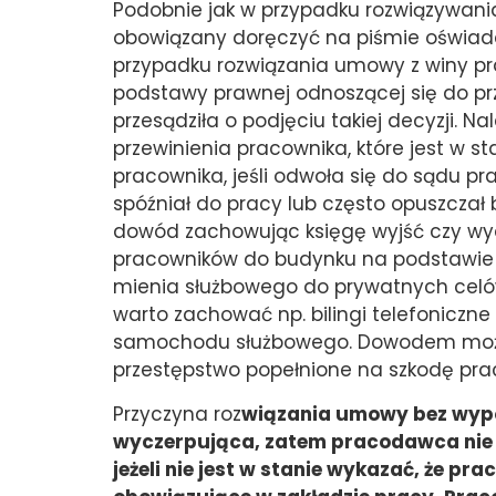
Podobnie jak w przypadku rozwiązywan
obowiązany doręczyć na piśmie oświad
przypadku rozwiązania umowy z winy p
podstawy prawnej odnoszącej się do prz
przesądziła o podjęciu takiej decyzji. 
przewinienia pracownika, które jest w 
pracownika, jeśli odwoła się do sądu pra
spóźniał do pracy lub często opuszczał 
dowód zachowując księgę wyjść czy wydr
pracowników do budynku na podstawie 
mienia służbowego do prywatnych celów
warto zachować np. bilingi telefonicz
samochodu służbowego. Dowodem może 
przestępstwo popełnione na szkodę pr
Przyczyna roz
wiązania umowy bez wypo
wyczerpująca, zatem pracodawca nie m
jeżeli nie jest w stanie wykazać, że p