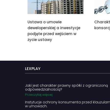
Ustawa o umowie
Charak
deweloperskiej a inwestycje
konsor
podjęte przed wejściem w
życie ustawy
LEXPLAY
Jaki jest charakter prawny spółki z ograniczoną
odpowiedzialnością?
Przeczytaj więcej
Instytucje ochrony konsumenta przed klauzula
w umowach.