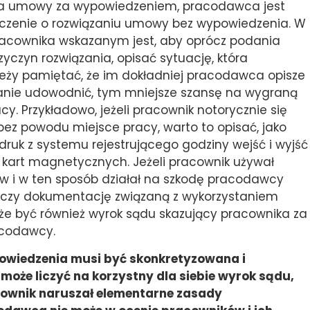
ia umowy za wypowiedzeniem, pracodawca jest
czenie o rozwiązaniu umowy bez wypowiedzenia. W
racownika wskazanym jest, aby oprócz podania
yczyn rozwiązania, opisać sytuację, która
Należy pamiętać, że im dokładniej pracodawca opisze
stanie udowodnić, tym mniejsze szansę na wygraną
cy. Przykładowo, jeżeli pracownik notorycznie się
bez powodu miejsce pracy, warto to opisać, jako
uk z systemu rejestrującego godziny wejść i wyjść
kart magnetycznych. Jeżeli pracownik używał
 i w ten sposób działał na szkodę pracodawcy
ne czy dokumentację związaną z wykorzystaniem
być również wyrok sądu skazujący pracownika za
acodawcy.
wiedzenia musi być skonkretyzowana i
oże liczyć na korzystny dla siebie wyrok sądu,
racownik naruszał elementarne zasady