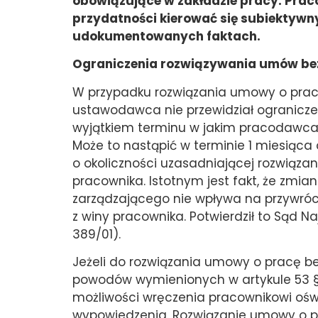
obowiązujące w zakładzie pracy. Prac
przydatności kierować się subiektywny
udokumentowanych faktach.
Ograniczenia rozwiązywania umów be
W przypadku rozwiązania umowy o prac
ustawodawca nie przewidział ogranicze
wyjątkiem terminu w jakim pracodawca 
Może to nastąpić w terminie 1 miesią
o okoliczności uzasadniającej rozwiąz
pracownika. Istotnym jest fakt, że zmi
zarządzającego nie wpływa na przywró
z winy pracownika. Potwierdził to Sąd Na
389/01).
Jeżeli do rozwiązania umowy o pracę b
powodów wymienionych w artykule 53 § 
możliwości wręczenia pracownikowi oś
wypowiedzenia. Rozwiązanie umowy o p