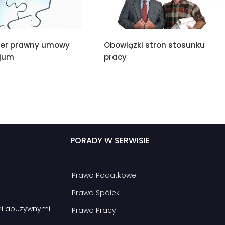
ter prawny umowy
Obowiązki stron stosunku
cjum
pracy
PORADY W SERWISIE
Prawo Podatkowe
Prawo Spółek
mi abuzywnymi
Prawo Pracy