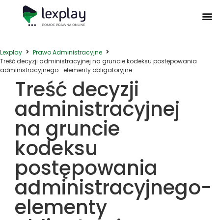
Postępowanie Egzekucyjne
Postępowanie Sądowe
Prawo Administracyjne
Prawo Działalności Gospodarczej
Prawo Nieruchomości
Prawo Nowoczesnych Technologii
Zwyczaje Biznesowe na Świecie
Lexplay
Prawo Administracyjne
Treść decyzji administracyjnej na gruncie kodeksu postępowania
administracyjnego- elementy obligatoryjne.
Treść decyzji
administracyjnej
na gruncie
kodeksu
postępowania
administracyjnego-
elementy