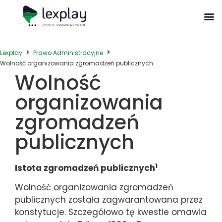
Postępowanie Egzekucyjne
Postępowanie Sądowe
Prawo Administracyjne
Prawo Działalności Gospodarczej
Prawo Nieruchomości
Prawo Nowoczesnych Technologii
Zwyczaje Biznesowe na Świecie
Lexplay
Prawo Administracyjne
Wolność organizowania zgromadzeń publicznych
Wolność
organizowania
zgromadzeń
publicznych
1
Istota zgromadzeń publicznych
Wolność organizowania zgromadzeń
publicznych została zagwarantowana przez
konstytucje. Szczegółowo tę kwestie omawia