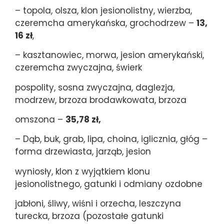
– topola, olsza, klon jesionolistny, wierzba,
czeremcha amerykańska, grochodrzew –
13,
16 zł
,
– kasztanowiec, morwa, jesion amerykański,
czeremcha zwyczajna, świerk
pospolity, sosna zwyczajna, daglezja,
modrzew, brzoza brodawkowata, brzoza
omszona –
35,78 zł,
– Dąb, buk, grab, lipa, choina, iglicznia, głóg –
forma drzewiasta, jarząb, jesion
wyniosły, klon z wyjątkiem klonu
jesionolistnego, gatunki i odmiany ozdobne
jabłoni, śliwy, wiśni i orzecha, leszczyna
turecka, brzoza (pozostałe gatunki