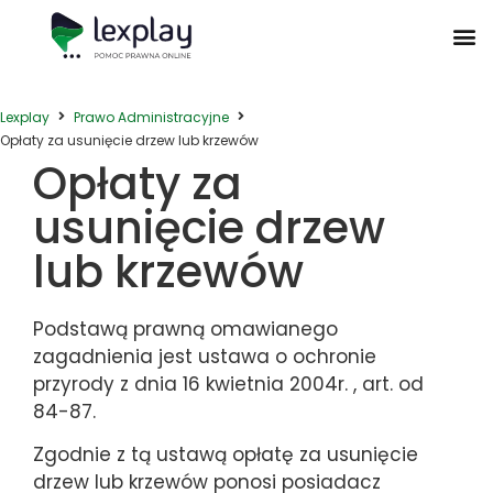
Postępowanie Egzekucyjne
Postępowanie Sądowe
Prawo Administracyjne
Prawo Działalności Gospodarczej
Prawo Nieruchomości
Prawo Nowoczesnych Technologii
Zwyczaje Biznesowe na Świecie
Lexplay
Prawo Administracyjne
Opłaty za usunięcie drzew lub krzewów
Opłaty za
usunięcie drzew
lub krzewów
Podstawą prawną omawianego
zagadnienia jest ustawa o ochronie
przyrody z dnia 16 kwietnia 2004r. , art. od
84-87.
Zgodnie z tą ustawą opłatę za usunięcie
drzew lub krzewów ponosi posiadacz